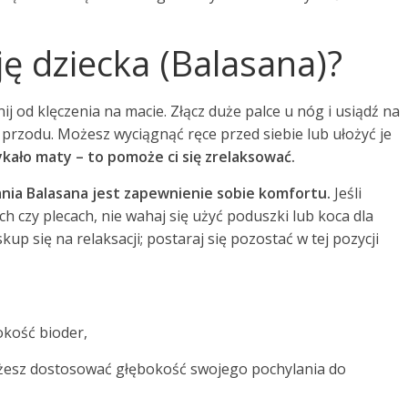
ę dziecka (Balasana)?
znij od klęczenia na macie. Złącz duże palce u nóg i usiądź na
o przodu. Możesz wyciągnąć ręce przed siebie lub ułożyć je
ykało maty – to pomoże ci się zrelaksować.
a Balasana jest zapewnienie sobie komfortu.
Jeśli
 czy plecach, nie wahaj się użyć poduszki lub koca dla
p się na relaksacji; postaraj się pozostać w tej pozycji
kość bioder,
żesz dostosować głębokość swojego pochylania do