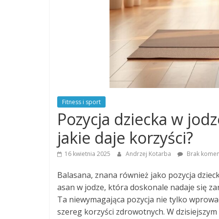
Fitness i sport
Pozycja dziecka w jodz
jakie daje korzyści?
16 kwietnia 2025
Andrzej Kotarba
Brak komen
Balasana, znana również jako pozycja dziecka
asan w jodze, która doskonale nadaje się z
Ta niewymagająca pozycja nie tylko wprowa
szereg korzyści zdrowotnych. W dzisiejszym 