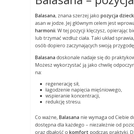
Balasana
, znana szerzej jako
pozycja dziec
asan w jodze. Jej głównym celem jest wprow
harmonii
. W tej pozycji klęczysz, opierając
lub trzymać wzdłuż ciała. Taki układ sprawia,
osób dopiero zaczynających swoją przygodę 
Balasana
doskonale nadaje się do praktykow
Możesz wykorzystać ją jako chwilę odpoczy
na:
regenerację sił,
łagodzenie napięcia mięśniowego,
wspieranie koncentracji,
redukcję stresu.
Co ważne,
Balasana
nie wymaga od Ciebie duż
dostępna dla każdego – niezależnie od poz
oraz dbałość o
komfort
podczas praktyki. D