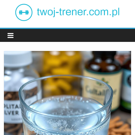
Skip
to
content
Twój
trener