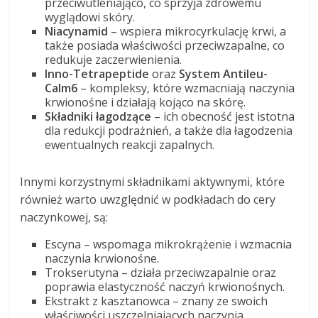
przeciwutleniająco, co sprzyja zdrowemu
wyglądowi skóry.
Niacynamid
– wspiera mikrocyrkulację krwi, a
także posiada właściwości przeciwzapalne, co
redukuje zaczerwienienia.
Inno-Tetrapeptide
oraz
System Antileu-
Calm6
– kompleksy, które wzmacniają naczynia
krwionośne i działają kojąco na skórę.
Składniki łagodzące
– ich obecność jest istotna
dla redukcji podrażnień, a także dla łagodzenia
ewentualnych reakcji zapalnych.
Innymi korzystnymi składnikami aktywnymi, które
również warto uwzględnić w podkładach do cery
naczynkowej, są:
Escyna – wspomaga mikrokrążenie i wzmacnia
naczynia krwionośne.
Trokserutyna – działa przeciwzapalnie oraz
poprawia elastyczność naczyń krwionośnych.
Ekstrakt z kasztanowca – znany ze swoich
właściwości uszczelniających naczynia