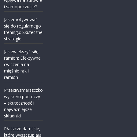
wpływa na zdrowie
i samopoczucie?
Jak zmotywować
się do regularnego
treningu: Skuteczne
strategie
Jak zwiększyć siłę
ramion: Efektywne
ćwiczenia na
mięśnie rąk i
ramion
Przeciwzmarszczko
wy krem pod oczy
– skuteczność i
najważniejsze
składniki
Płaszcze damskie,
które wyszczuplają