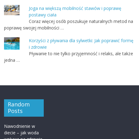
Joga na większą mobilność stawów i poprawę
postawy ciała
Coraz więcej osób poszukuje naturalnych metod na
poprawę swojej mobilności …
Korzyści z pływania dla sylwetki: Jak poprawić formę
i zdrowie
Pływanie to nie tylko przyjemność i relaks, ale także
jedna …
Random
Posts
Nawodnienie w
diecie – jak woda