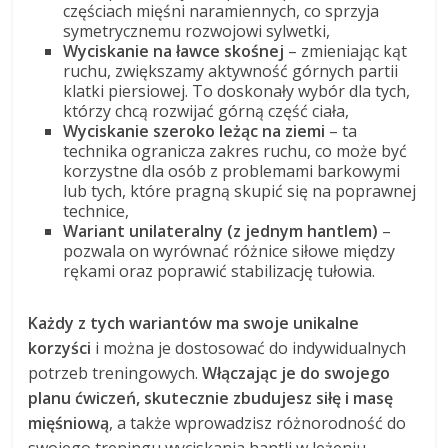
częściach mięśni naramiennych, co sprzyja
symetrycznemu rozwojowi sylwetki,
Wyciskanie na ławce skośnej
– zmieniając kąt
ruchu, zwiększamy aktywność górnych partii
klatki piersiowej. To doskonały wybór dla tych,
którzy chcą rozwijać górną część ciała,
Wyciskanie szeroko leżąc na ziemi
– ta
technika ogranicza zakres ruchu, co może być
korzystne dla osób z problemami barkowymi
lub tych, które pragną skupić się na poprawnej
technice,
Wariant unilateralny (z jednym hantlem)
–
pozwala on wyrównać różnice siłowe między
rękami oraz poprawić stabilizację tułowia.
Każdy z tych wariantów ma swoje unikalne
korzyści
i można je dostosować do indywidualnych
potrzeb treningowych.
Włączając je do swojego
planu ćwiczeń, skutecznie zbudujesz siłę i masę
mięśniową
, a także wprowadzisz różnorodność do
swojego treningu wyciskania hantli w leżeniu.