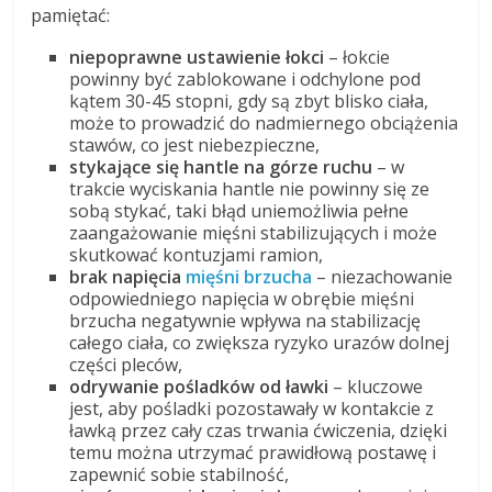
pamiętać:
niepoprawne ustawienie łokci
– łokcie
powinny być zablokowane i odchylone pod
kątem 30-45 stopni, gdy są zbyt blisko ciała,
może to prowadzić do nadmiernego obciążenia
stawów, co jest niebezpieczne,
stykające się hantle na górze ruchu
– w
trakcie wyciskania hantle nie powinny się ze
sobą stykać, taki błąd uniemożliwia pełne
zaangażowanie mięśni stabilizujących i może
skutkować kontuzjami ramion,
brak napięcia
mięśni brzucha
– niezachowanie
odpowiedniego napięcia w obrębie mięśni
brzucha negatywnie wpływa na stabilizację
całego ciała, co zwiększa ryzyko urazów dolnej
części pleców,
odrywanie pośladków od ławki
– kluczowe
jest, aby pośladki pozostawały w kontakcie z
ławką przez cały czas trwania ćwiczenia, dzięki
temu można utrzymać prawidłową postawę i
zapewnić sobie stabilność,