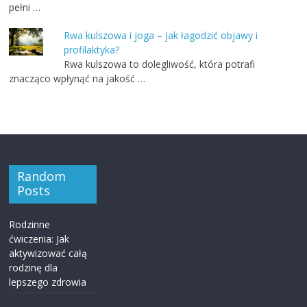
pełni …
Rwa kulszowa i joga – jak łagodzić objawy i
profilaktyka?
Rwa kulszowa to dolegliwość, która potrafi
znacząco wpłynąć na jakość …
Random
Posts
Rodzinne
ćwiczenia: Jak
aktywizować całą
rodzinę dla
lepszego zdrowia