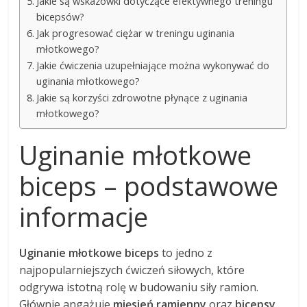
Jakie są wskazówki dotyczące efektywnego treningu
bicepsów?
Jak progresować ciężar w treningu uginania
młotkowego?
Jakie ćwiczenia uzupełniające można wykonywać do
uginania młotkowego?
Jakie są korzyści zdrowotne płynące z uginania
młotkowego?
Uginanie młotkowe
biceps – podstawowe
informacje
Uginanie młotkowe biceps
to jedno z
najpopularniejszych ćwiczeń siłowych, które
odgrywa istotną rolę w budowaniu siły ramion.
Głównie angażuje
mięsień ramienny
oraz
bicepsy
,