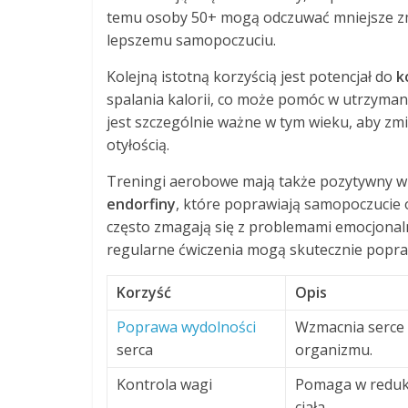
temu osoby 50+ mogą odczuwać mniejsze zm
lepszemu samopoczuciu.
Kolejną istotną korzyścią jest potencjał do
k
spalania kalorii, co może pomóc w utrzyman
jest szczególnie ważne w tym wieku, aby zm
otyłością.
Treningi aerobowe mają także pozytywny wp
endorfiny
, które poprawiają samopoczucie o
często zmagają się z problemami emocjonaln
regularne ćwiczenia mogą skutecznie poprawi
Korzyść
Opis
Poprawa wydolności
Wzmacnia serce i
serca
organizmu.
Kontrola wagi
Pomaga w redukc
ciała.