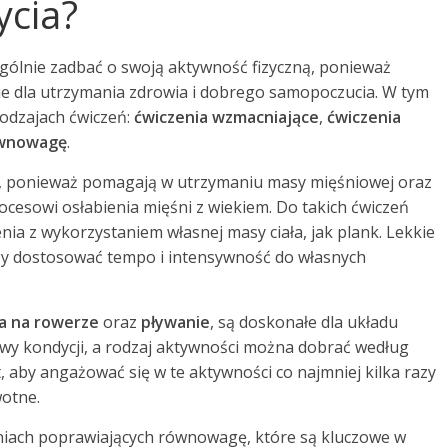
ycia?
gólnie zadbać o swoją aktywność fizyczną, ponieważ
ie dla utrzymania zdrowia i dobrego samopoczucia. W tym
rodzajach ćwiczeń:
ćwiczenia wzmacniające
,
ćwiczenia
ównowagę
.
e, ponieważ pomagają w utrzymaniu masy mięśniowej oraz
ocesowi osłabienia mięśni z wiekiem. Do takich ćwiczeń
nia z wykorzystaniem własnej masy ciała, jak plank. Lekkie
eży dostosować tempo i intensywność do własnych
a na rowerze
oraz
pływanie
, są doskonałe dla układu
y kondycji, a rodzaj aktywności można dobrać według
 aby angażować się w te aktywności co najmniej kilka razy
wotne.
iach poprawiających równowagę, które są kluczowe w