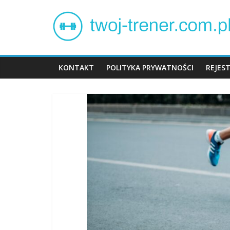
Skip
Twój
to
content
trener
KONTAKT
POLITYKA PRYWATNOŚCI
REJES