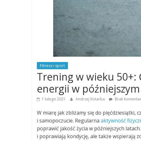
Fitness i sport
Trening w wieku 50+: Ć
energii w późniejszym
1 lutego 2021
Andrzej Kotarba
Brak komentar
W miarę jak zbliżamy się do pięćdziesiątki, 
i samopoczucie. Regularna
aktywność fizycz
poprawić jakość życia w późniejszych latac
i poprawiają kondycję, ale także wspierają