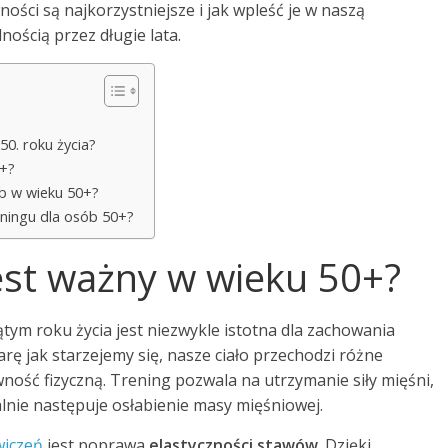
ości są najkorzystniejsze i jak wpleść je w naszą
nością przez długie lata.
50. roku życia?
0+?
ób w wieku 50+?
reningu dla osób 50+?
est ważny w wieku 50+?
tym roku życia jest niezwykle istotna dla zachowania
ę jak starzejemy się, nasze ciało przechodzi różne
ość fizyczną. Trening pozwala na utrzymanie siły mięśni,
lnie następuje osłabienie masy mięśniowej.
wiczeń
jest poprawa
elastyczności stawów
. Dzięki