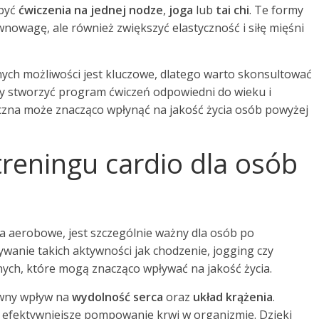
 być
ćwiczenia na jednej nodze
,
joga
lub
tai chi
. Te formy
nowagę, ale również zwiększyć elastyczność i siłę mięśni
ych możliwości jest kluczowe, dlatego warto skonsultować
by stworzyć program ćwiczeń odpowiedni do wieku i
zyczna może znacząco wpłynąć na jakość życia osób powyżej
 treningu cardio dla osób
ia aerobowe, jest szczególnie ważny dla osób po
wanie takich aktywności jak chodzenie, jogging czy
nych, które mogą znacząco wpływać na jakość życia.
ywny wpływ na
wydolność serca
oraz
układ krążenia
.
 efektywniejsze pompowanie krwi w organizmie. Dzięki