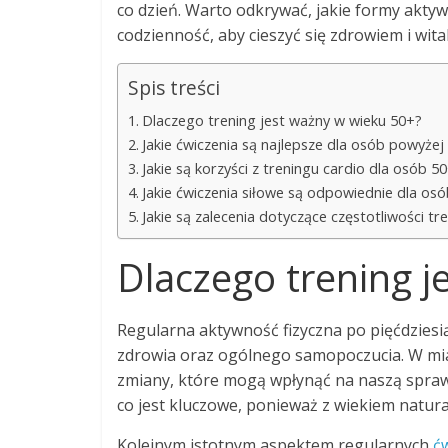
co dzień. Warto odkrywać, jakie formy aktywn
codzienność, aby cieszyć się zdrowiem i wital
Spis treści
Dlaczego trening jest ważny w wieku 50+?
Jakie ćwiczenia są najlepsze dla osób powyżej 
Jakie są korzyści z treningu cardio dla osób 5
Jakie ćwiczenia siłowe są odpowiednie dla os
Jakie są zalecenia dotyczące częstotliwości t
Dlaczego trening j
Regularna aktywność fizyczna po pięćdziesią
zdrowia oraz ogólnego samopoczucia. W miar
zmiany, które mogą wpłynąć na naszą sprawn
co jest kluczowe, ponieważ z wiekiem natura
Kolejnym istotnym aspektem regularnych
ć