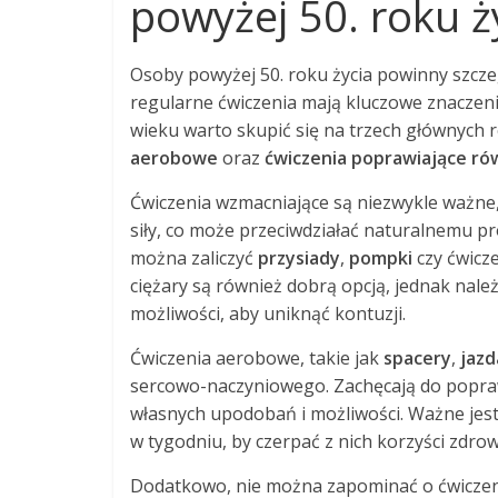
powyżej 50. roku ż
Osoby powyżej 50. roku życia powinny szcze
regularne ćwiczenia mają kluczowe znaczen
wieku warto skupić się na trzech głównych 
aerobowe
oraz
ćwiczenia poprawiające r
Ćwiczenia wzmacniające są niezwykle ważn
siły, co może przeciwdziałać naturalnemu pr
można zaliczyć
przysiady
,
pompki
czy ćwicze
ciężary są również dobrą opcją, jednak nal
możliwości, aby uniknąć kontuzji.
Ćwiczenia aerobowe, takie jak
spacery
,
jazd
sercowo-naczyniowego. Zachęcają do popraw
własnych upodobań i możliwości. Ważne jest,
w tygodniu, by czerpać z nich korzyści zdro
Dodatkowo, nie można zapominać o ćwiczen