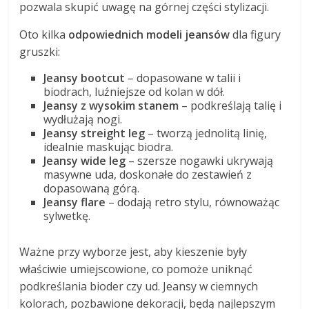
pozwala skupić uwagę na górnej części stylizacji.
Oto kilka
odpowiednich modeli jeansów
dla figury
gruszki:
Jeansy bootcut
– dopasowane w talii i
biodrach, luźniejsze od kolan w dół.
Jeansy z wysokim stanem
– podkreślają talię i
wydłużają nogi.
Jeansy streight leg
– tworzą jednolitą linię,
idealnie maskując biodra.
Jeansy wide leg
– szersze nogawki ukrywają
masywne uda, doskonałe do zestawień z
dopasowaną górą.
Jeansy flare
– dodają retro stylu, równoważąc
sylwetkę.
Ważne przy wyborze jest, aby kieszenie były
właściwie umiejscowione, co pomoże uniknąć
podkreślania bioder czy ud. Jeansy w ciemnych
kolorach, pozbawione dekoracji, będą najlepszym