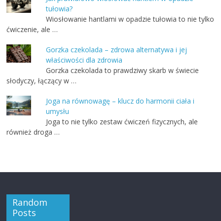
tułowia?
Wiosłowanie hantlami w opadzie tułowia to nie tylko
ćwiczenie, ale …
Gorzka czekolada – zdrowa alternatywa i jej
właściwości dla zdrowia
Gorzka czekolada to prawdziwy skarb w świecie
słodyczy, łączący w …
Joga na równowagę – klucz do harmonii ciała i
umysłu
Joga to nie tylko zestaw ćwiczeń fizycznych, ale
również droga …
Random
Posts