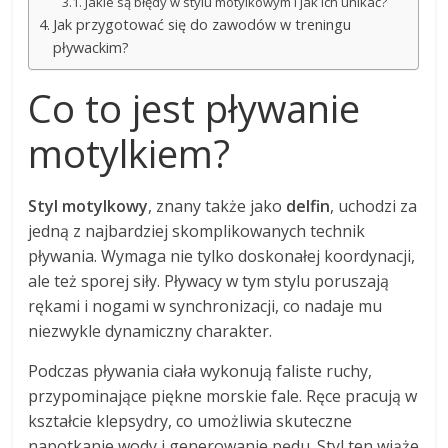
Jakie są błędy w stylu motylkowym i jak ich unikać?
Jak przygotować się do zawodów w treningu
pływackim?
Co to jest pływanie
motylkiem?
Styl motylkowy
, znany także jako
delfin
, uchodzi za
jedną z najbardziej skomplikowanych technik
pływania. Wymaga nie tylko doskonałej koordynacji,
ale też sporej siły. Pływacy w tym stylu poruszają
rękami i nogami w synchronizacji, co nadaje mu
niezwykle dynamiczny charakter.
Podczas pływania ciała wykonują faliste ruchy,
przypominające piękne morskie fale. Ręce pracują w
kształcie klepsydry, co umożliwia skuteczne
napotkanie wody i generowanie pędu. Styl ten wiąże