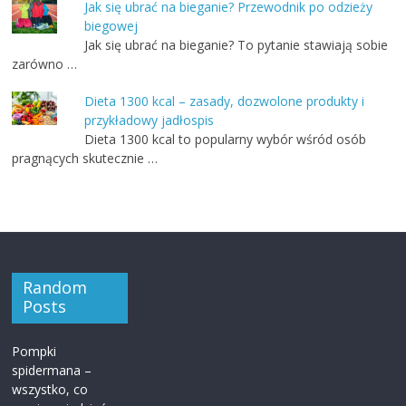
Jak się ubrać na bieganie? Przewodnik po odzieży
biegowej
Jak się ubrać na bieganie? To pytanie stawiają sobie
zarówno …
Dieta 1300 kcal – zasady, dozwolone produkty i
przykładowy jadłospis
Dieta 1300 kcal to popularny wybór wśród osób
pragnących skutecznie …
Random
Posts
Pompki
spidermana –
wszystko, co