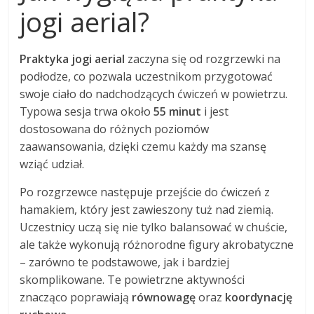
jogi aerial?
Praktyka jogi aerial
zaczyna się od rozgrzewki na
podłodze, co pozwala uczestnikom przygotować
swoje ciało do nadchodzących ćwiczeń w powietrzu.
Typowa sesja trwa około
55 minut
i jest
dostosowana do różnych poziomów
zaawansowania, dzięki czemu każdy ma szansę
wziąć udział.
Po rozgrzewce następuje przejście do ćwiczeń z
hamakiem, który jest zawieszony tuż nad ziemią.
Uczestnicy uczą się nie tylko balansować w chuście,
ale także wykonują różnorodne figury akrobatyczne
– zarówno te podstawowe, jak i bardziej
skomplikowane. Te powietrzne aktywności
znacząco poprawiają
równowagę
oraz
koordynację