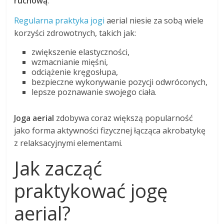
ruchową
.
Regularna praktyka jogi
aerial niesie za sobą wiele
korzyści zdrowotnych, takich jak:
zwiększenie elastyczności,
wzmacnianie mięśni,
odciążenie kręgosłupa,
bezpieczne wykonywanie pozycji odwróconych,
lepsze poznawanie swojego ciała.
Joga aerial
zdobywa coraz większą popularność
jako forma aktywności fizycznej łącząca akrobatykę
z relaksacyjnymi elementami.
Jak zacząć
praktykować jogę
aerial?