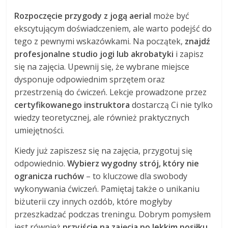
Rozpoczęcie przygody z jogą aerial
może być
ekscytującym doświadczeniem, ale warto podejść do
tego z pewnymi wskazówkami. Na początek,
znajdź
profesjonalne studio jogi lub akrobatyki
i zapisz
się na zajęcia. Upewnij się, że wybrane miejsce
dysponuje odpowiednim sprzętem oraz
przestrzenią do ćwiczeń. Lekcje prowadzone przez
certyfikowanego instruktora
dostarczą Ci nie tylko
wiedzy teoretycznej, ale również praktycznych
umiejętności.
Kiedy już zapiszesz się na zajęcia, przygotuj się
odpowiednio.
Wybierz wygodny strój, który nie
ogranicza ruchów
– to kluczowe dla swobody
wykonywania ćwiczeń. Pamiętaj także o unikaniu
biżuterii czy innych ozdób, które mogłyby
przeszkadzać podczas treningu. Dobrym pomysłem
jest również
przyjście na zajęcia po lekkim posiłku