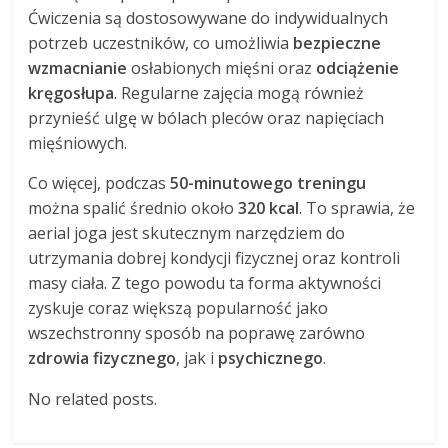
Ćwiczenia są dostosowywane do indywidualnych
potrzeb uczestników, co umożliwia
bezpieczne
wzmacnianie
osłabionych mięśni oraz
odciążenie
kręgosłupa
. Regularne zajęcia mogą również
przynieść ulgę w bólach pleców oraz napięciach
mięśniowych.
Co więcej, podczas
50-minutowego treningu
można spalić średnio około
320 kcal
. To sprawia, że
aerial joga jest skutecznym narzędziem do
utrzymania dobrej kondycji fizycznej oraz kontroli
masy ciała. Z tego powodu ta forma aktywności
zyskuje coraz większą popularność jako
wszechstronny sposób na poprawę zarówno
zdrowia fizycznego
, jak i
psychicznego
.
No related posts.