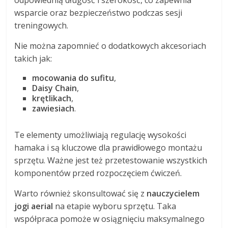
wsparcie oraz bezpieczeństwo podczas sesji
treningowych.
Nie można zapomnieć o dodatkowych akcesoriach
takich jak:
mocowania do sufitu
,
Daisy Chain
,
krętlikach
,
zawiesiach
.
Te elementy umożliwiają regulację wysokości
hamaka i są kluczowe dla prawidłowego montażu
sprzętu. Ważne jest też przetestowanie wszystkich
komponentów przed rozpoczęciem ćwiczeń.
Warto również skonsultować się z
nauczycielem
jogi aerial
na etapie wyboru sprzętu. Taka
współpraca pomoże w osiągnięciu maksymalnego