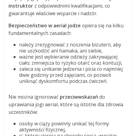
instruktor
z odpowiednimi kwalifikacjami, co
gwarantuje właściwe wsparcie i nadzór.
Bezpieczeństwo w aerial jodze
opiera się na kilku
fundamentalnych zasadach:
należy zrezygnować z noszenia biżuterii, aby
nie uszkodzić ani hamaka, ani siebie,
ważne jest wybieranie odzieży zakrywającej
ciało; zmniejsza to ryzyko otarć oraz kontuzji,
zaleca się unikanie jedzenia i picia co najmniej
dwie godziny przed zajęciami, co pozwoli
uniknąć dyskomfortu podczas ćwiczeń.
Nie można ignorować
przeciwwskazań
do
uprawiania jogi aerial, które są istotne dla zdrowia
uczestników:
osoby w ciąży powinny unikać tej formy
aktywności fizycznej,
ci, którzy cierpią na choroby serca, wysokie