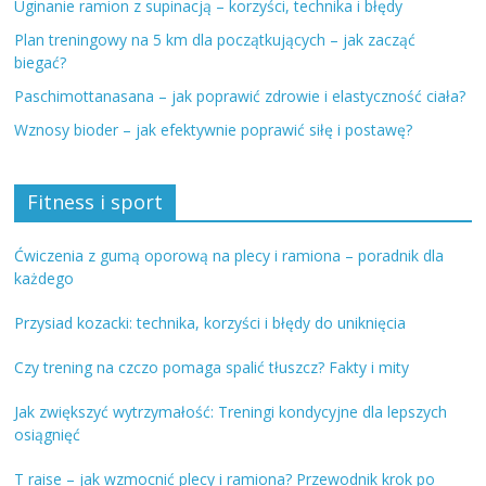
Uginanie ramion z supinacją – korzyści, technika i błędy
Plan treningowy na 5 km dla początkujących – jak zacząć
biegać?
Paschimottanasana – jak poprawić zdrowie i elastyczność ciała?
Wznosy bioder – jak efektywnie poprawić siłę i postawę?
Fitness i sport
Ćwiczenia z gumą oporową na plecy i ramiona – poradnik dla
każdego
Przysiad kozacki: technika, korzyści i błędy do uniknięcia
Czy trening na czczo pomaga spalić tłuszcz? Fakty i mity
Jak zwiększyć wytrzymałość: Treningi kondycyjne dla lepszych
osiągnięć
T raise – jak wzmocnić plecy i ramiona? Przewodnik krok po