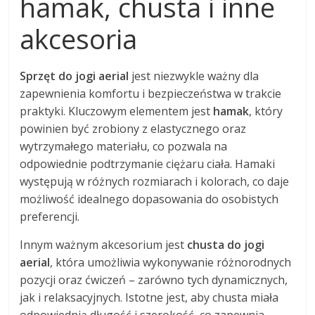
hamak, chusta i inne
akcesoria
Sprzęt do jogi aerial
jest niezwykle ważny dla
zapewnienia komfortu i bezpieczeństwa w trakcie
praktyki. Kluczowym elementem jest
hamak
, który
powinien być zrobiony z elastycznego oraz
wytrzymałego materiału, co pozwala na
odpowiednie podtrzymanie ciężaru ciała. Hamaki
występują w różnych rozmiarach i kolorach, co daje
możliwość idealnego dopasowania do osobistych
preferencji.
Innym ważnym akcesorium jest
chusta do jogi
aerial
, która umożliwia wykonywanie różnorodnych
pozycji oraz ćwiczeń – zarówno tych dynamicznych,
jak i relaksacyjnych. Istotne jest, aby chusta miała
odpowiednią długość i szerokość, co zapewnia