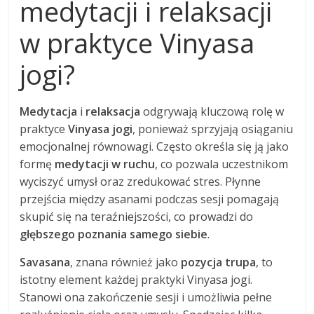
medytacji i relaksacji
w praktyce Vinyasa
jogi?
Medytacja
i
relaksacja
odgrywają kluczową rolę w
praktyce
Vinyasa jogi
, ponieważ sprzyjają osiąganiu
emocjonalnej równowagi. Często określa się ją jako
formę
medytacji w ruchu
, co pozwala uczestnikom
wyciszyć umysł oraz zredukować stres. Płynne
przejścia między asanami podczas sesji pomagają
skupić się na teraźniejszości, co prowadzi do
głębszego poznania samego siebie
.
Savasana
, znana również jako
pozycja trupa
, to
istotny element każdej praktyki Vinyasa jogi.
Stanowi ona zakończenie sesji i umożliwia pełne