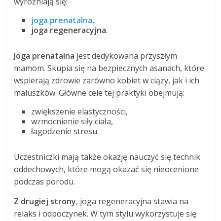
wyróżniają się:
joga prenatalna
,
joga regeneracyjna
.
Joga prenatalna
jest dedykowana przyszłym
mamom. Skupia się na bezpiecznych asanach, które
wspierają zdrowie zarówno kobiet w ciąży, jak i ich
maluszków. Główne cele tej praktyki obejmują:
zwiększenie elastyczności,
wzmocnienie siły ciała,
łagodzenie stresu.
Uczestniczki mają także okazję nauczyć się technik
oddechowych, które mogą okazać się nieocenione
podczas porodu.
Z drugiej strony
, joga regeneracyjna stawia na
relaks i odpoczynek. W tym stylu wykorzystuje się