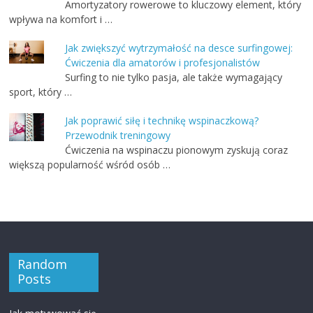
Amortyzatory rowerowe to kluczowy element, który
wpływa na komfort i …
Jak zwiększyć wytrzymałość na desce surfingowej:
Ćwiczenia dla amatorów i profesjonalistów
Surfing to nie tylko pasja, ale także wymagający
sport, który …
Jak poprawić siłę i technikę wspinaczkową?
Przewodnik treningowy
Ćwiczenia na wspinaczu pionowym zyskują coraz
większą popularność wśród osób …
Random
Posts