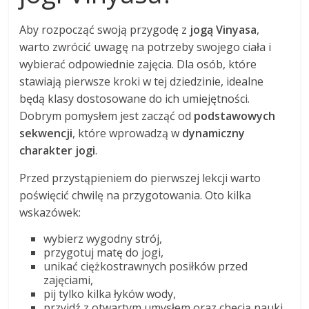
Aby rozpocząć swoją przygodę z
jogą Vinyasa
,
warto zwrócić uwagę na potrzeby swojego ciała i
wybierać odpowiednie zajęcia. Dla osób, które
stawiają pierwsze kroki w tej dziedzinie, idealne
będą klasy dostosowane do ich umiejętności.
Dobrym pomysłem jest zacząć od
podstawowych
sekwencji
, które wprowadzą w
dynamiczny
charakter jogi
.
Przed przystąpieniem do pierwszej lekcji warto
poświęcić chwilę na przygotowania. Oto kilka
wskazówek:
wybierz wygodny strój,
przygotuj matę do jogi,
unikać ciężkostrawnych posiłków przed
zajęciami,
pij tylko kilka łyków wody,
przyjdź z otwartym umysłem oraz chęcią nauki.