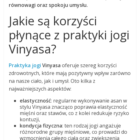
równowagi oraz spokoju umysłu.
Jakie są korzyści
płynące z praktyki jogi
Vinyasa?
Praktyka jogi
Vinyasa
oferuje szereg korzyści
zdrowotnych, które mają pozytywny wpływ zarówno
na nasze ciało, jak i umysł. Oto kilka z
najważniejszych aspektów:
elastyczność
: regularne wykonywanie asan w
stylu Vinyasa znacząco poprawia elastyczność
mięśni oraz stawów, co z kolei redukuje ryzyko
kontuzji,
kondycja fizyczna
: ten rodzaj jogi angażuje
różnorodne grupy mięśniowe, co prowadzi do
wzmocnienia całego ciała oraz zwiększenia