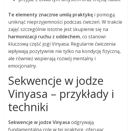
Te elementy znacznie umilą praktykę
i pomogą
uniknąć nieprzyjemności podczas ćwiczeń. W trakcie
zajęć szczególnie istotne jest skupienie się na
harmonizacji ruchu z oddechem
, co stanowi
kluczową część jogi Vinyasa. Regularne ćwiczenia
wpływają pozytywnie nie tylko na kondycję fizyczną,
ale również wspierają rozwój mentalny i
emocjonalny.
Sekwencje w jodze
Vinyasa – przykłady i
techniki
Sekwencje w jodze Vinyasa
odgrywają
fundamentalną rolę w tej praktyce, oferując