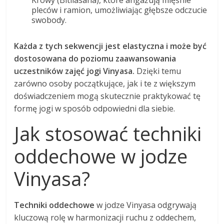
pleców i ramion, umożliwiając głębsze odczucie
swobody.
Każda z tych sekwencji jest elastyczna i może być
dostosowana do poziomu zaawansowania
uczestników zajęć jogi Vinyasa.
Dzięki temu
zarówno osoby początkujące, jak i te z większym
doświadczeniem mogą skutecznie praktykować tę
formę jogi w sposób odpowiedni dla siebie.
Jak stosować techniki
oddechowe w jodze
Vinyasa?
Techniki oddechowe
w jodze Vinyasa odgrywają
kluczową rolę w harmonizacji ruchu z oddechem,