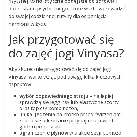
fizycznej; to
holistyczne podejście do zdrowia
i
dobrostanu psychicznego, które warto wprowadzić
do swojej codziennej rutyny dla osiągnięcia
harmonii w życiu.
Jak przygotować się
do zajęć jogi Vinyasa?
Aby skutecznie przygotować się do zajęć jogi
Vinyasa, warto wziąć pod uwagę kilka kluczowych
aspektów:
wybór odpowiedniego stroju
– najlepiej
sprawdzą się legginsy lub elastyczne szorty
oraz top czy kombinezon,
unikaj jedzenia
na krótko przed ćwiczeniami;
zaleca się odczekanie przynajmniej dwóch
godzin po posiłku,
ograniczenie płynów
w trakcie sesji pomoże