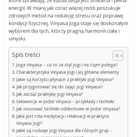
które sprawiają, że każda sesja jest unikalna i pełna
energii. W miarę jak coraz więcej osób poszukuje
zdrowych metod na redukcję stresu oraz poprawę
kondycji fizycznej, Vinyasa joga staje się doskonałym
wyborem dla tych, którzy pragną harmonii ciała i
umysłu.
Spis treści
Joga Vinyasa – co to za styl jogi i na czym polega?
Charakterystyka Vinyasa jogi i jej główne elementy
Jakie są korzyści płynące z praktyki jogi Vinyasa?
Jak przygotować się do zajęć jogi Vinyasa?
Jak zacząć praktykę jogi Vinyasa?
Sekwencje w jodze Vinyasa – przykłady i techniki
Jak stosować techniki oddechowe w jodze Vinyasa?
Jaka jest rola medytacji i relaksacji w praktyce
Vinyasa jogi?
Jakie są rodzaje jogi Vinyasa dla różnych grup –