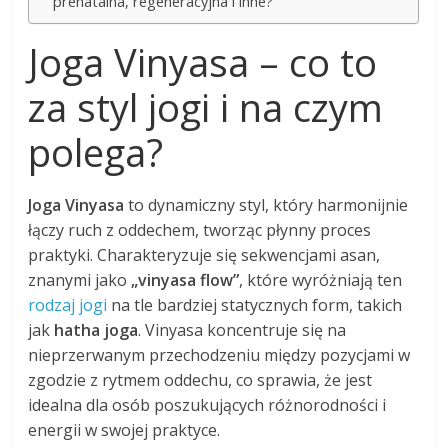
prenatalna, regeneracyjna i inne?
Joga Vinyasa – co to
za styl jogi i na czym
polega?
Joga Vinyasa
to dynamiczny styl, który harmonijnie
łączy ruch z oddechem, tworząc płynny proces
praktyki. Charakteryzuje się sekwencjami asan,
znanymi jako
„vinyasa flow”
, które wyróżniają ten
rodzaj jogi
na tle bardziej statycznych form, takich
jak
hatha joga
. Vinyasa koncentruje się na
nieprzerwanym przechodzeniu między pozycjami w
zgodzie z rytmem oddechu, co sprawia, że jest
idealna dla osób poszukujących różnorodności i
energii w swojej praktyce.