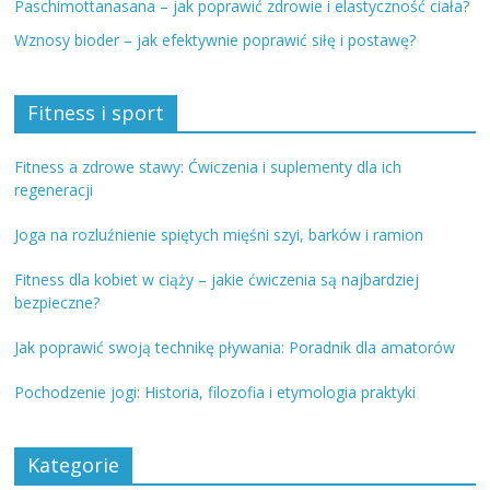
Paschimottanasana – jak poprawić zdrowie i elastyczność ciała?
Wznosy bioder – jak efektywnie poprawić siłę i postawę?
Fitness i sport
Fitness a zdrowe stawy: Ćwiczenia i suplementy dla ich
regeneracji
Joga na rozluźnienie spiętych mięśni szyi, barków i ramion
Fitness dla kobiet w ciąży – jakie ćwiczenia są najbardziej
bezpieczne?
Jak poprawić swoją technikę pływania: Poradnik dla amatorów
Pochodzenie jogi: Historia, filozofia i etymologia praktyki
Kategorie