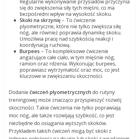
Regularne wykonywanie przysiadów przyczynia
się do zwiększenia siły tych mięśni, co ma
bezpośredni wpływ na wysokość skoku.
Skoki na skrzynię
– To ćwiczenie
plyometryczne, które nie tylko zwiększa siłę
nóg, ale również poprawia dynamikę skoku.
Umożliwia pracę nad szybkością reakcji i
koordynacją ruchową.
Burpees
– To kompleksowe ćwiczenie
angażujące całe ciało, w tym mięśnie nóg,
ramion oraz rdzenia. Wykonując burpees,
poprawiasz wytrzymałość oraz moc, co jest
kluczowe w zwiększaniu skoczności.
Dodanie
ćwiczeń plyometrycznych
do rutyny
treningowej może znacząco przyspieszyć rozwój
skoczności. Takie ćwiczenia nie tylko poprawiają
moc nóg, ale także rozwijają szybkość, co jest
niezbędne do osiągania wyższych skoków.
Przykładem takich ćwiczeń mogą być skoki z
jednego położenia na drugie lub skoki z wpadaniem