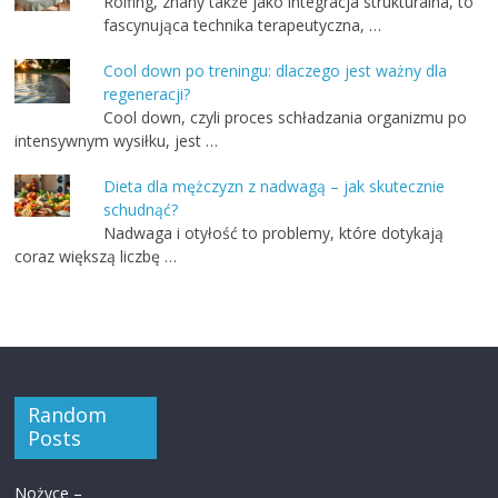
Rolfing, znany także jako integracja strukturalna, to
fascynująca technika terapeutyczna, …
Cool down po treningu: dlaczego jest ważny dla
regeneracji?
Cool down, czyli proces schładzania organizmu po
intensywnym wysiłku, jest …
Dieta dla mężczyzn z nadwagą – jak skutecznie
schudnąć?
Nadwaga i otyłość to problemy, które dotykają
coraz większą liczbę …
Random
Posts
Nożyce –