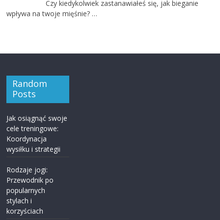
Czy kiedykolwiek zastanawiałeś się, jak bieganie
wpływa na twoje mięśnie? …
Random
Posts
Jak osiągnąć swoje
cele treningowe:
Koordynacja
wysiłku i strategii
Rodzaje jogi:
Przewodnik po
popularnych
stylach i
korzyściach