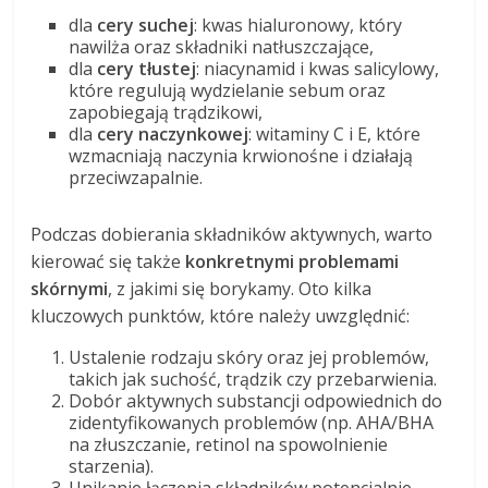
dla
cery suchej
: kwas hialuronowy, który
nawilża oraz składniki natłuszczające,
dla
cery tłustej
: niacynamid i kwas salicylowy,
które regulują wydzielanie sebum oraz
zapobiegają trądzikowi,
dla
cery naczynkowej
: witaminy C i E, które
wzmacniają naczynia krwionośne i działają
przeciwzapalnie.
Podczas dobierania składników aktywnych, warto
kierować się także
konkretnymi problemami
skórnymi
, z jakimi się borykamy. Oto kilka
kluczowych punktów, które należy uwzględnić:
Ustalenie rodzaju skóry oraz jej problemów,
takich jak suchość, trądzik czy przebarwienia.
Dobór aktywnych substancji odpowiednich do
zidentyfikowanych problemów (np. AHA/BHA
na złuszczanie, retinol na spowolnienie
starzenia).
Unikanie łączenia składników potencjalnie