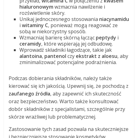
przykład,
witamina C
w połączeniu z
kwasem
hialuronowym
wzmacnia nawilżenie i
rozświetlenie skóry.
Unikaj jednoczesnego stosowania
niacynamidu
i
witaminy C
, ponieważ mogą reagować ze
sobą w niekorzystny sposób.
Wzmacniaj barierę skórną łącząc
peptydy
i
ceramidy
, które wspierają jej odbudowę.
Wprowadź składniki łagodzące, takie jak
alantoina
,
pantenol
czy
ekstrakt z aloesu
, aby
zminimalizować potencjalne podrażnienia.
Podczas dobierania składników, należy także
kierować się ich jakością. Upewnij się, że pochodzą z
zaufanego źródła
, aby zapewnić ich skuteczność
oraz bezpieczeństwo. Warto także konsultować
dobór składników z specjalistami, szczególnie przy
skórze wrażliwej lub problematycznej.
Zastosowanie tych zasad pozwala na skuteczniejsze
i bezpieczniejsze stosowanie kosmetyków