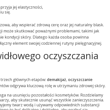
rzyja jej elastyczności,
u się.
zowa, aby wspierać zdrową cerę oraz jej naturalny blask.
cji może skutkować poważnymi problemami, takimi jak
ie kondycji skóry. Dlatego każda osoba powinna
łączny element swojej codziennej rutyny pielęgnacyjnej.
widłowego oczyszczania
z trzech głównych etapów:
demakijaż
,
oczyszczanie
entów odgrywa kluczową rolę w utrzymaniu zdrowej skóry.
olega na usunięciu pozostałości kosmetyków. Rozdzielamy
arzy, aby skutecznie usunąć wszystkie zanieczyszczenia.
myjemy twarz wodą i używamy odpowiednich substancji
winno to być delikatne i dokładne, aby pozbyć się