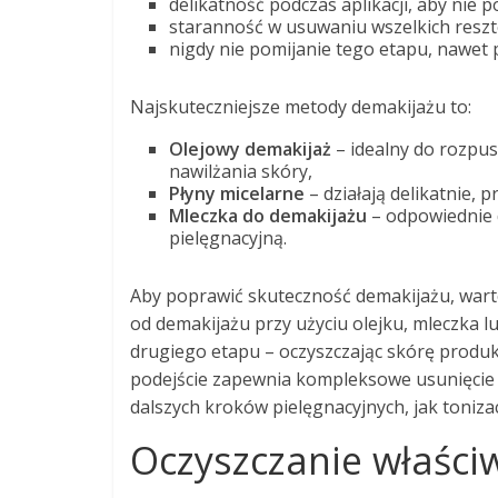
delikatność podczas aplikacji, aby nie p
staranność w usuwaniu wszelkich reszte
nigdy nie pomijanie tego etapu, nawet 
Najskuteczniejsze metody demakijażu to:
Olejowy demakijaż
– idealny do rozpu
nawilżania skóry,
Płyny micelarne
– działają delikatnie, p
Mleczka do demakijażu
– odpowiednie d
pielęgnacyjną.
Aby poprawić skuteczność demakijażu, war
od demakijażu przy użyciu olejku, mleczka 
drugiego etapu – oczyszczając skórę produkt
podejście zapewnia kompleksowe usunięcie 
dalszych kroków pielęgnacyjnych, jak tonizac
Oczyszczanie właściw