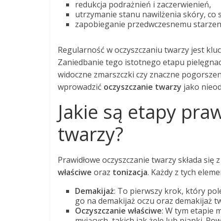
redukcja podrażnień i zaczerwienień,
utrzymanie stanu nawilżenia skóry, co sp
zapobieganie przedwczesnemu starzeni
Regularność w oczyszczaniu twarzy jest kluc
Zaniedbanie tego istotnego etapu pielęgna
widoczne zmarszczki czy znaczne pogorszen
wprowadzić
oczyszczanie twarzy
jako nieod
Jakie są etapy pra
twarzy?
Prawidłowe oczyszczanie twarzy składa się 
właściwe
oraz
tonizacja
. Każdy z tych elem
Demakijaż
: To pierwszy krok, który p
go na demakijaż oczu oraz demakijaż tw
Oczyszczanie właściwe
: W tym etapie 
myjących, takich jak żele lub pianki. Po