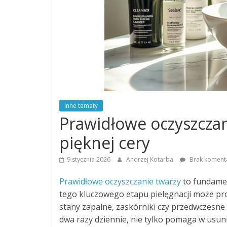
Inne tematy
Prawidłowe oczyszczani
pięknej cery
9 stycznia 2026
Andrzej Kotarba
Brak koment
Prawidłowe oczyszczanie twarzy
to fundamen
tego kluczowego etapu pielęgnacji może pr
stany zapalne, zaskórniki czy przedwczesne
dwa razy dziennie, nie tylko pomaga w usuni