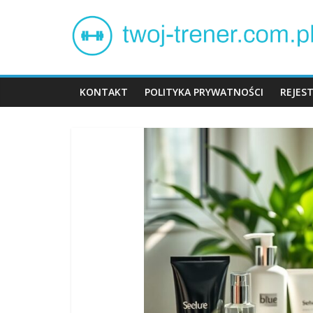
Skip
Twój
to
content
trener
KONTAKT
POLITYKA PRYWATNOŚCI
REJES