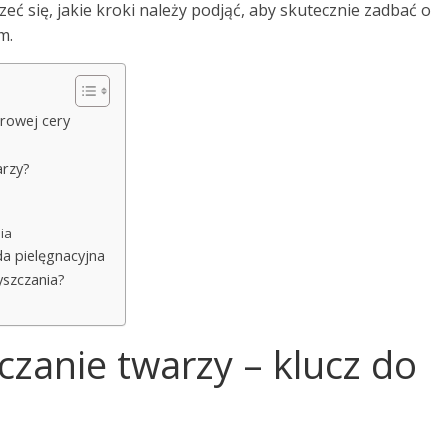
eć się, jakie kroki należy podjąć, aby skutecznie zadbać o
m.
drowej cery
?
arzy?
ia
a pielęgnacyjna
yszczania?
zanie twarzy – klucz do