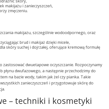
odrażnić skóry,
k makijażu i zanieczyszczeń,
przy zmęczeniu.
szczania makijażu, szczególnie wodoodpornego, oraz
rzyciągając brud i makijaż dzięki micele,
la skóry suchej i dojrzałej, oferujące kremową formułę
to zastosować dwuetapowe oczyszczanie. Rozpoczynamy
lub płynu dwufazowego, a następnie przechodzimy do
em na bazie wody, takim jak żel czy pianka. Takie
wszystkich zanieczyszczeń i przygotowuje skórę do
ja.
e – techniki i kosmetyki