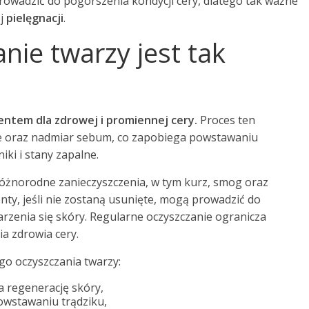
owadzić do pogorszenia kondycji cery, dlatego tak ważne
ej
pielęgnacji
.
nie twarzy jest tak
ntem dla zdrowej i promiennej cery.
Proces ten
ie oraz nadmiar sebum, co zapobiega powstawaniu
iki i stany zapalne.
różnorodne zanieczyszczenia, w tym kurz, smog oraz
ty, jeśli nie zostaną usunięte, mogą prowadzić do
arzenia się skóry. Regularne oczyszczanie ogranicza
ia zdrowia cery.
go oczyszczania twarzy:
a regenerację skóry,
wstawaniu trądziku,