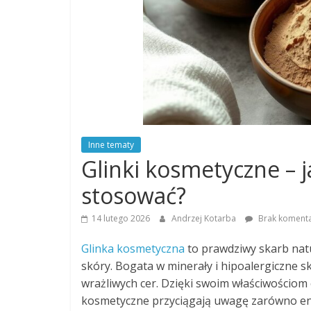
Inne tematy
Glinki kosmetyczne – ja
stosować?
14 lutego 2026
Andrzej Kotarba
Brak koment
Glinka kosmetyczna
to prawdziwy skarb natu
skóry. Bogata w minerały i hipoalergiczne sk
wrażliwych cer. Dzięki swoim właściwościom 
kosmetyczne przyciągają uwagę zarówno ent