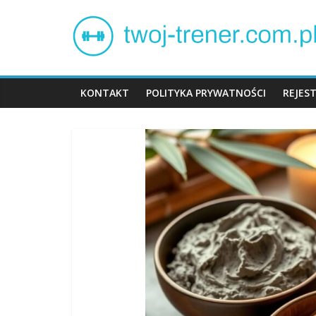
Skip
Twój
to
content
trener
KONTAKT
POLITYKA PRYWATNOŚCI
REJES