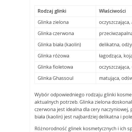
Rodzaj glinki
Właściwości
Glinka zielona
oczyszczająca,
Glinka czerwona
przeciwzapalna
Glinka biała (kaolin)
delikatna, odż
Glinka różowa
łagodząca, koj
Glinka fioletowa
oczyszczająca, 
Glinka Ghassoul
matująca, odśw
Wybór odpowiedniego rodzaju glinki kosmety
aktualnych potrzeb. Glinka zielona doskonal
czerwona jest idealna dla cery naczyniowej, 
biała (kaolin) jest najbardziej delikatna i po
Różnorodność glinek kosmetycznych i ich sp