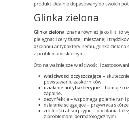
produkt idealnie dopasowany do swoich pot
Glinka zielona
Glinka zielona
, znana również jako illit, to
pielęgnacji cery tłustej, mieszanej i trądzi
działaniu antybakteryjnemu, glinka zielona 
z problemami skórnymi.
Oto najważniejsze właściwości i zastosowania
właściwości oczyszczające
– skuteczni
powstawaniu zaskórników,
działanie antybakteryjne
– hamuje rozw
zapalne,
dezynfekcja – wspomaga gojenie ran i 
działanie ściągające – przywraca skórz
zdolności absorpcyjne – pochłania toksy
z problemami dermatologicznymi.