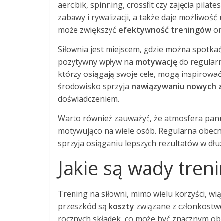
aerobik, spinning, crossfit czy zajęcia pil
zabawy i rywalizacji, a także daje możliwość
może zwiększyć
efektywność treningów
or
Siłownia jest miejscem, gdzie można spotka
pozytywny wpływ na
motywację
do regularn
którzy osiągają swoje cele, mogą inspirow
środowisko sprzyja
nawiązywaniu nowych 
doświadczeniem.
Warto również zauważyć, że atmosfera panują
motywująco na wiele osób. Regularna obecnoś
sprzyja osiąganiu lepszych rezultatów w dłu
Jakie są wady tren
Trening na siłowni, mimo wielu korzyści, w
przeszkód są
koszty
związane z członkostwe
rocznych składek, co może być znacznym ob