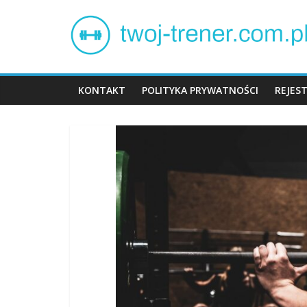
Skip
Twój
to
content
trener
KONTAKT
POLITYKA PRYWATNOŚCI
REJES