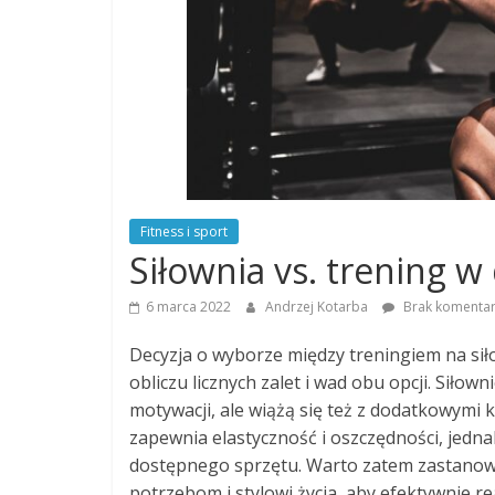
Fitness i sport
Siłownia vs. trening w
6 marca 2022
Andrzej Kotarba
Brak komentar
Decyzja o wyborze między treningiem na si
obliczu licznych zalet i wad obu opcji. Siłow
motywacji, ale wiążą się też z dodatkowymi 
zapewnia elastyczność i oszczędności, jed
dostępnego sprzętu. Warto zatem zastanowi
potrzebom i stylowi życia, aby efektywnie r