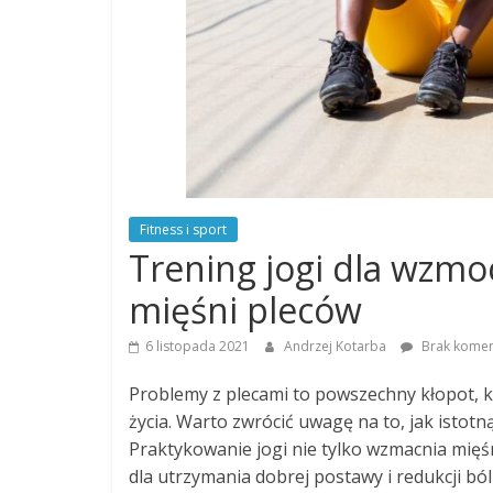
Fitness i sport
Trening jogi dla wzmoc
mięśni pleców
6 listopada 2021
Andrzej Kotarba
Brak komen
Problemy z plecami to powszechny kłopot, kt
życia. Warto zwrócić uwagę na to, jak istot
Praktykowanie jogi nie tylko wzmacnia mięśn
dla utrzymania dobrej postawy i redukcji b