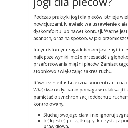
jogi dla pleców?
Podczas praktyki jogi dla pleców istnieje wi
nowicjuszami.
Niewłaściwe ustawienie ciała
dyskomfortu lub nawet kontuzji. Ważne jest
asanach, oraz na sposób, w jaki przemieszcz
Innym istotnym zagadnieniem jest
zbyt int
najlepsze wyniki, może przesadzić z głębok
przeforsowania mięśni pleców. Zamiast tego 
stopniowo zwiększając zakres ruchu.
Również
niedostateczna koncentracja
na o
Właściwe oddychanie pomaga w relaksacji i 
pamiętać o synchronizacji oddechu z ruchem
kontrolowany.
Słuchaj swojego ciała i nie ignoruj sygn
Jeśli jesteś początkujący, korzystaj z p
prawidłowa.