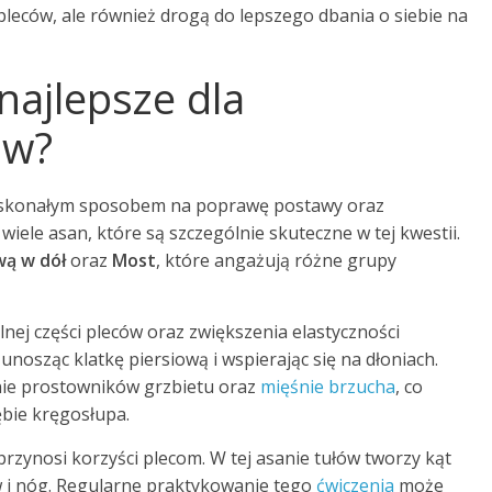
 pleców, ale również drogą do lepszego dbania o siebie na
 najlepsze dla
ów?
doskonałym sposobem na poprawę postawy oraz
wiele asan, które są szczególnie skuteczne w tej kwestii.
wą w dół
oraz
Most
, które angażują różne grupy
nej części pleców oraz zwiększenia elastyczności
, unosząc klatkę piersiową i wspierając się na dłoniach.
nie prostowników grzbietu oraz
mięśnie brzucha
, co
ębie kręgosłupa.
 przynosi korzyści plecom. W tej asanie tułów tworzy kąt
w i nóg. Regularne praktykowanie tego
ćwiczenia
może