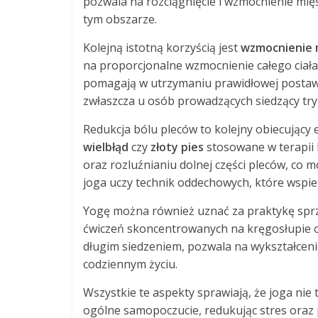
pozwala na rozciągnięcie i wzmocnienie mię
tym obszarze.
Kolejną istotną korzyścią jest
wzmocnienie 
na proporcjonalne wzmocnienie całego ciała,
pomagają w utrzymaniu prawidłowej postawy
zwłaszcza u osób prowadzących siedzący tryb
Redukcja bólu pleców to kolejny obiecujący 
wielbłąd
czy
złoty pies
stosowane w terapii b
oraz rozluźnianiu dolnej części pleców, co
joga uczy technik oddechowych, które wspier
Yogę można również uznać za praktykę spr
ćwiczeń skoncentrowanych na kręgosłupie 
długim siedzeniem, pozwala na wykształcen
codziennym życiu.
Wszystkie te aspekty sprawiają, że joga nie
ogólne samopoczucie, redukując stres oraz p