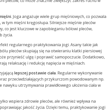
śni pleców, co może znacznie zwiększyć zakres ruchu w
mięśni
. Joga angażuje wiele grup mięśniowych, co pozwala
 w tym mięśni kręgosłupa. Silniejsze mięśnie pleców
, co jest kluczowe w zapobieganiu bólowi pleców,
 życia.
efekt regularnego praktykowania jogi. Asany takie jak
ólu pleców skupiają się na otwieraniu klatki piersiowej
 może przynieść ulgę i poprawić samopoczucie. Dodatkowo,
ają relaksację i redukcję napięcia w mięśniach.
zyjającą
lepszej postawie ciała
. Regularne wykonywanie
oraz przeciwdziałających przykurczom powodowanym np.
ie nawyku utrzymywania prawidłowego ułożenia ciała w
 tylko wspiera zdrowie pleców, ale również wpływa na
oprawiając jakość życia. Dzięki temu, praktykowanie jogi