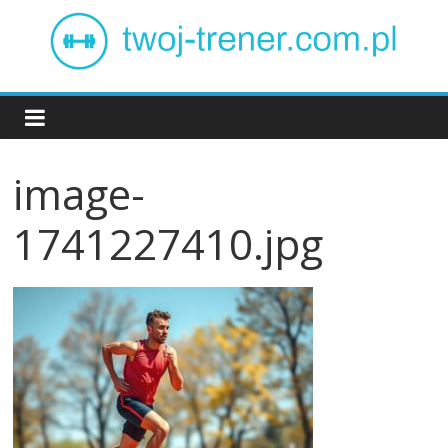
Skip
to
content
Twój
trener
image-
1741227410.jpg