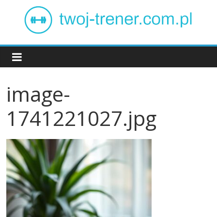
Skip
to
content
Twój
trener
image-
1741221027.jpg