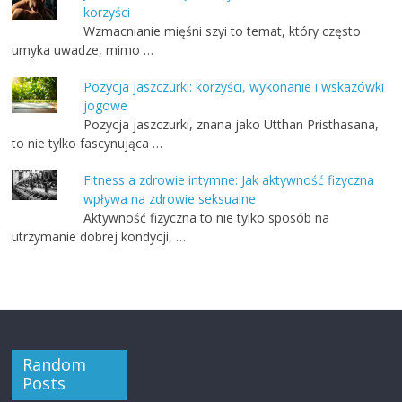
korzyści
Wzmacnianie mięśni szyi to temat, który często
umyka uwadze, mimo …
Pozycja jaszczurki: korzyści, wykonanie i wskazówki
jogowe
Pozycja jaszczurki, znana jako Utthan Pristhasana,
to nie tylko fascynująca …
Fitness a zdrowie intymne: Jak aktywność fizyczna
wpływa na zdrowie seksualne
Aktywność fizyczna to nie tylko sposób na
utrzymanie dobrej kondycji, …
Random
Posts