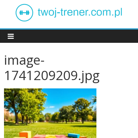
Skip
to
content
Twój
trener
image-
1741209209.jpg