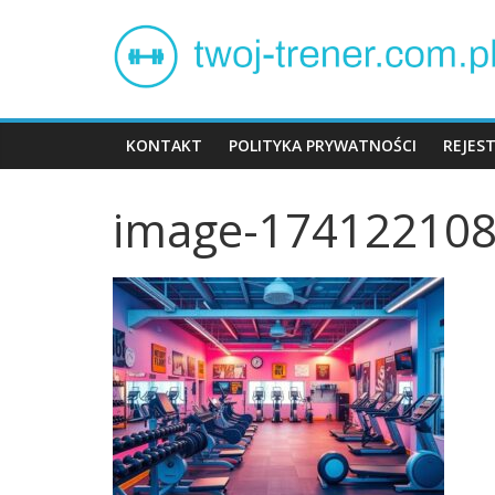
Skip
Twój
to
content
trener
KONTAKT
POLITYKA PRYWATNOŚCI
REJES
image-174122108