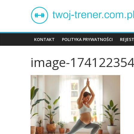
Skip
Twój
to
content
trener
KONTAKT
POLITYKA PRYWATNOŚCI
REJES
image-174122354